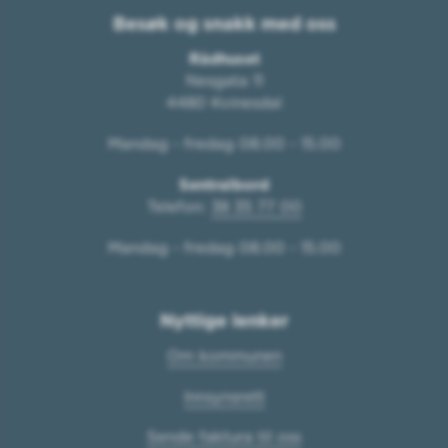
Besøk og snakk med oss
Rådhuset
Nesgata 11
4480 Kvinesdal
Mandag - fredag 08.00 - 15.00
Sentralbord
Telefon:
38 35 77 00
Mandag - fredag 08.00 - 15.00
Nyttige lenker
Om kommunen
Innsynsrett
Sende faktura til oss