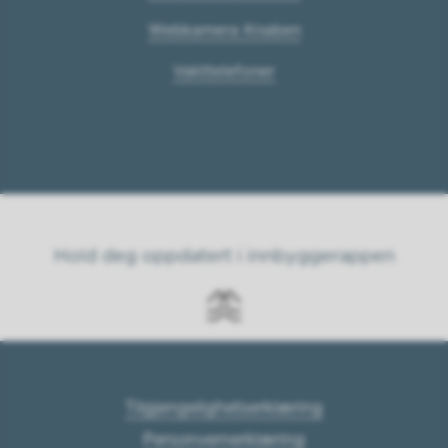
Webkamera Knaben
Vakttelefoner
Hold deg oppdatert i innbyggerappen
Tilgjengelighetserklæring
Personvernerklæring