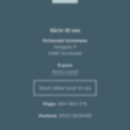
Skriv til oss
Kvinesdal kommune
Nesgata 11
4480 Kvinesdal
E-post
Send e-post
Send sikker post til oss
Orgnr.
964 964 076
Kontonr.
3000.28.66168