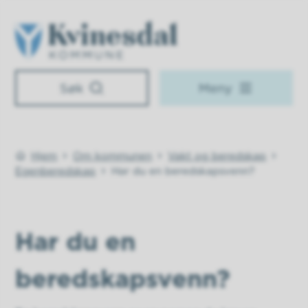
Kvinesdal kommune
Søk
Meny
Hjem
Om kommunen
Vakt og beredskap
Du er her:
Egenberedskap
Har du en beredskapsvenn?
Har du en
beredskapsvenn?