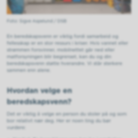
Sigve Aspelund / DSB
En beredskapsvenn er viktig fordi samarbeid og
fellesskap er en stor ressurs i kriser. Hvis vannet eller
strømmen forsvinner, mobilnettet går ned eller
matforsyningen blir begrenset, kan du og din
beredskapsvenn støtte hverandre. Vi står sterkere
sammen enn alene.
Hvordan velge en
beredskapsvenn?
Det er viktig å velge en person du stoler på og som
bor relativt nær deg. Her er noen ting du bør
vurdere: