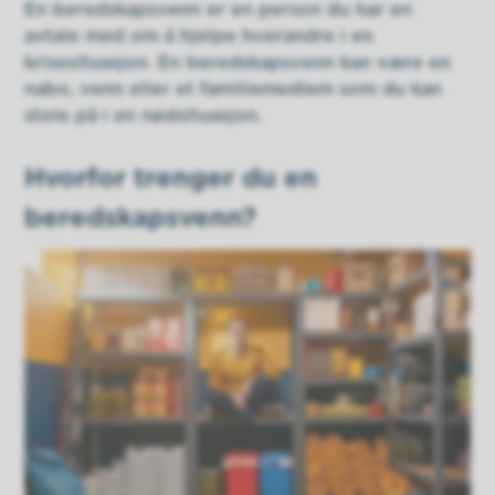
En beredskapsvenn er en person du har en
avtale med om å hjelpe hverandre i en
krisesituasjon. En beredskapsvenn kan være en
nabo, venn eller et familiemedlem som du kan
stole på i en nødsituasjon.
Hvorfor trenger du en
beredskapsvenn?