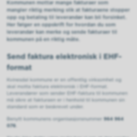
Kommunen mottar mange fakturaer som
mangler riktig merking slik at fakturaene stopper
opp og betaling til leverandør kan bli forsinket.
Her følger en oppskrift for hvordan du som
leverandør kan merke og sende fakturaer til
kommunen på en riktig måte.
Send faktura elektronisk i EHF-
format
Kvinesdal kommune er en offentlig virksomhet og
skal motta faktura elektronisk i EHF-format.
Leverandører som sender EHF-faktura til kommunen
må sikre at fakturaen er i henhold til kommunen sin
standard som er beskrevet under.
Benytt kommunens organisasjonsnummer
964 964
076
.