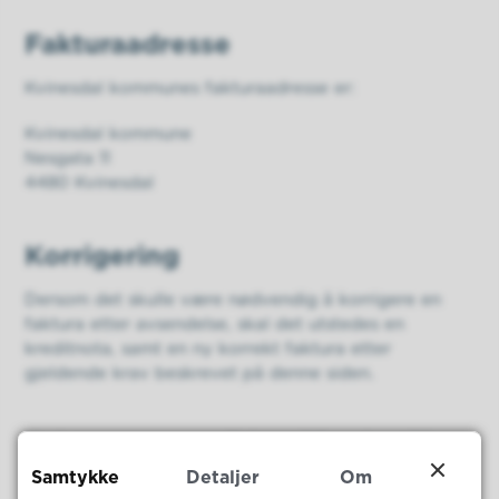
Fakturaadresse
Kvinesdal kommunes fakturaadresse er:
Kvinesdal kommune
Nesgata 11
4480 Kvinesdal
Korrigering
Dersom det skulle være nødvendig å korrigere en
faktura etter avsendelse, skal det utstedes en
kreditnota, samt en ny korrekt faktura etter
gjeldende krav beskrevet på denne siden.
Fakturaer som ikke tilfredsstiller
Samtykke
Detaljer
Om
krav