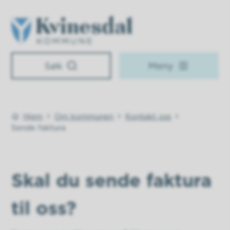
Kvinesdal kommune
Søk
Meny
Hjem
Om kommunen
Kontakt oss
Du er her:
Sende faktura
Skal du sende faktura
til oss?