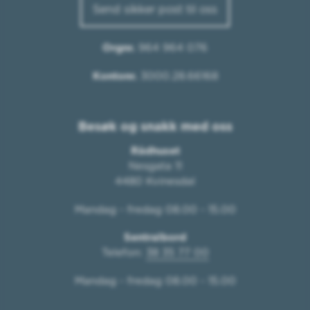
Send sikker post til oss
Orgnr.
964 964 076
Kontonr.
3000.28.66168
Besøk og snakk med oss
Rådhuset
Nesgata 11
4480 Kvinesdal
Mandag - fredag 08.00 - 15.00
Sentralbord
Telefon:
38 35 77 00
Mandag - fredag 08.00 - 15.00