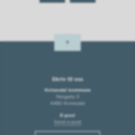
Skriv til oss
Kvinesdal kommune
Nesgata 11
4480 Kvinesdal
E-post
Send e-post