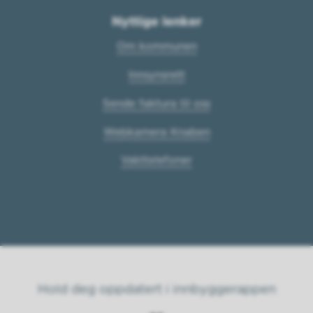
Nyttige lenker
Om kommunen
Innsynsrett
Sende faktura til oss
Webkamera Knaben
Vakttelefoner
Hold deg oppdatert i innbyggerappen