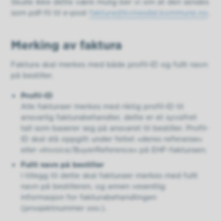
Skulle ikke dette være mulig ber vi om at den sendes
som pdf-fil til e-post
faktura@kvinesdal.kommune.no
.
Merking av faktura
Faktura skal merkes med både profil-ID og fullt navn
på bestiller.
Profil-ID
Alle fakturaer merkes med riktig profil-ID til
ansvarlig fakturabehandler, dette er et syvsifret
tall som baserer seg på ansvaret til bestiller. Profil-
ID skal stå oppgitt under feltet «deres referanse»
eller «Invoice/BuyerReference» på EHF-fakturaen.
Fullt navn på bestiller
I tillegg til dette skal fakturaer merkes med fullt
navn på bestilleren, og annen vesentlig
informasjon for fakturabehandlingen
(prosjektnummer osv.).