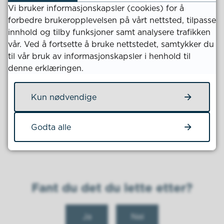
Vi bruker informasjonskapsler (cookies) for å
Fra og med 1. september 2025 vil det fra kommunens
forbedre brukeropplevelsen på vårt nettsted, tilpasse
side vurderes å avvise og returnere fakturaer som
innhold og tilby funksjoner samt analysere trafikken
ikke tilfredsstiller kommunens krav til merking,
vår. Ved å fortsette å bruke nettstedet, samtykker du
innhold, format eller betalingsbetingelser.
til vår bruk av informasjonskapsler i henhold til
Vi setter pris på deres samarbeid og er her for å
denne erklæringen.
svare på eventuelle spørsmål dere måtte ha.
Kun nødvendige
Ta gjerne kontakt med oss på
regnskap@kvinesdal.kommune.no
dersom dere
trenger ytterligere informasjon eller assistanse.
Godta alle
Økonomiavdelingen
Fant du det du lette etter?
Ja
Nei