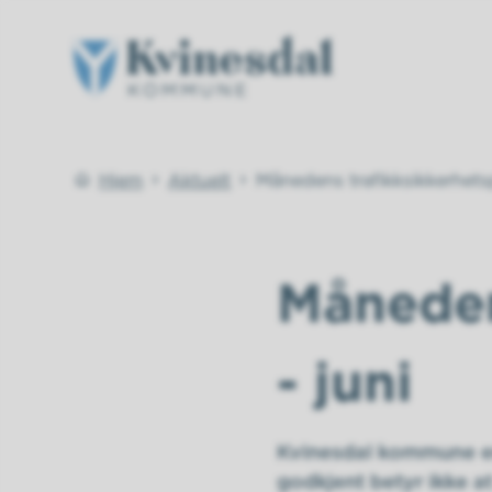
Kvinesdal kommune
Du er her:
Hjem
Aktuelt
Månedens trafikksikkerhetsp
Måneden
- juni
Kvinesdal kommune er
godkjent betyr ikke at