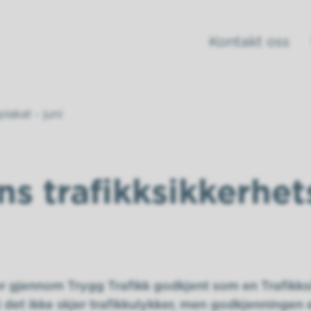
Kontakt oss
lakat - juni
s trafikksikkerhet
 gjennom Trygg Trafikk godkjent som en Trafikks
 det ikke skjer trafikkulykker, men godkjenningen 