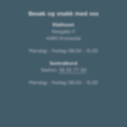
Besøk og snakk med oss
Rådhuset
Nesgata 11
4480 Kvinesdal
Mandag - fredag 08.00 - 15.00
Sentralbord
Telefon:
38 35 77 00
Mandag - fredag 08.00 - 15.00