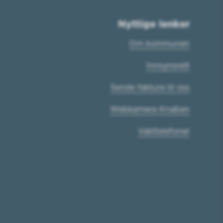
Nyttige lenker
Om kommunen
Innsynsrett
Sende faktura til oss
Webkamera Knaben
Vakttelefoner