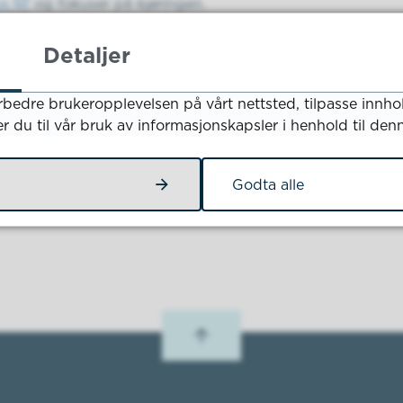
us
og fokuser på kjøringen.
lturen på Tryggtrafikk.no!
Detaljer
rbedre brukeropplevelsen på vårt nettsted, tilpasse innho
Fant du det du lette etter?
er du til vår bruk av informasjonskapsler i henhold til den
Godta alle
Ja
Nei