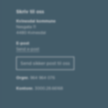
Skriv til oss
Kvinesdal kommune
Nesgata 11
4480 Kvinesdal
E-post
Send e-post
Send sikker post til oss
Orgnr.
964 964 076
Kontonr.
3000.28.66168