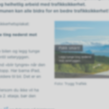
g helhetlig arbeid med trafikksikkerhet.
nen kan alle bidra for en bedre trafikksikkerhet!
ikkerhetsplakat:
e ting nederst mot
 bilen og legg tunge
ntil seteryggen.
nd «blir tyngre» når den
stopp. Har barna iPad,
dere til bil. Det er en
Trygg Trafikk
ersom du ikke vil ha
a 2. etasje, bør den