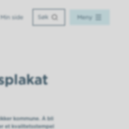
Min side
Meny
splakat
ikker kommune. Å bli
er et kvalitetsstempel