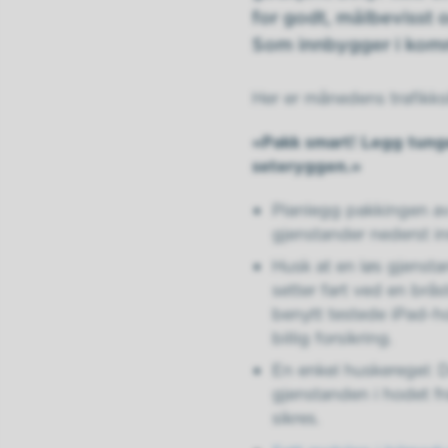
for godt, målbevisst o
Som innbygger i kommu
Her er månedens trafikks
«Pakk smart! Legg tung
seteryggen.»
Planlegg pakkingen av
gjenstander nederst in
Husk at en løs gjensta
setter fart ved en brå
benytt testede iPad-hol
billig forsikring.
En enkel huskeregel: D
gjenstanden i hodet fr
sikres.