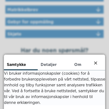
Matrikkelbrev
Gebyr for oppmåling
Skjøte
Har du noen spørsmål?
Samtykke
Detaljer
Om
Servicekontoret
Vi bruker informasjonskapsler (cookies) for å
E-post
post@kvinesdal.kommune.no
forbedre brukeropplevelsen på vårt nettsted, tilpasse
Telefon
38 35 77 00
innhold og tilby funksjoner samt analysere trafikken
Åpningstider:
vår. Ved å fortsette å bruke nettstedet, samtykker du
Mandag til fredag kl. 08.00 - 15.00
til vår bruk av informasjonskapsler i henhold til
denne erklæringen.