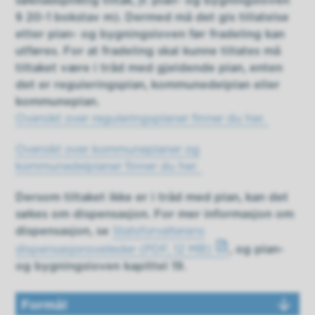
søknadspliktig tiltak, jf. plan- og bygningsloven
§ 20-1 bokstav m). Dermed må det gis tillatelse
etter plan- og bygningsloven før fradeling kan
utføres. For at fradeling skal kunne tillates må
tiltaket være i tråd med gjeldende plan, enten
det er reguleringsplan, kommunedelplan eller
kommuneplan.
Oversikt over reguleringsplaner finner du her.
Oversikt over kommuneplaner og
kommunedelplaner finner du her.
Dersom tiltaket ikke er i tråd med plan, kan det
søkes om dispensasjon. For mer informasjon om
dispensasjon, se
Statsforvalterens
dispensasjonsveileder
(PDF, 12 MB)
, og plan-
og bygningsloven kapittel 19.
Formål