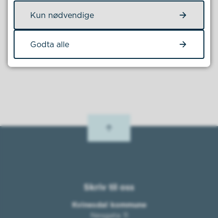
Kun nødvendige
Fant du det du lette etter?
Godta alle
Ja
Nei
Skriv til oss
Kvinesdal kommune
Nesgata 11