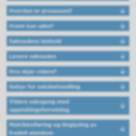
Hvordan er prosessen?
Hvem kan søke?
Søknadens innhold
Levere søknaden
Hva skjer videre?
Gebyr for saksbehandling
Videre saksgang med
oppmålingsforretning
Matrikkelføring og tinglysing av
fradelt eiendom