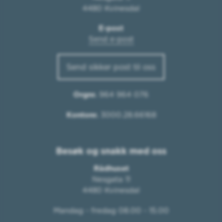
4480 Kvinesdal
E-post
Send e-post
Send sikker post til oss
Orgnr.
964 964 076
Kontonr.
3000.28.66168
Besøk og snakk med oss
Rådhuset
Nesgata 11
4480 Kvinesdal
Mandag - fredag 08.00 - 15.00