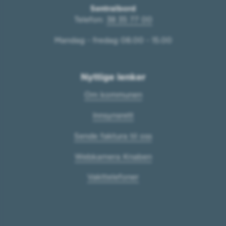
Sentralbord
Telefon:
38 35 77 00
Mandag - fredag 08.00 - 15.00
Nyttige lenker
Om kommunen
Innsynsrett
Sende faktura til oss
Webkamera Knaben
Vakttelefoner