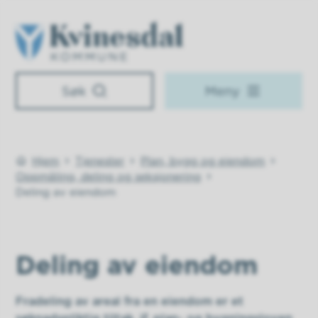
Kvinesdal kommune
Søk
Meny
Hjem
Tjenester
Plan, bygg og eiendom
Du er her:
Oppmåling, deling og seksjonering
Deling av eiendom
Deling av eiendom
Fradeling av areal fra en eiendom er et