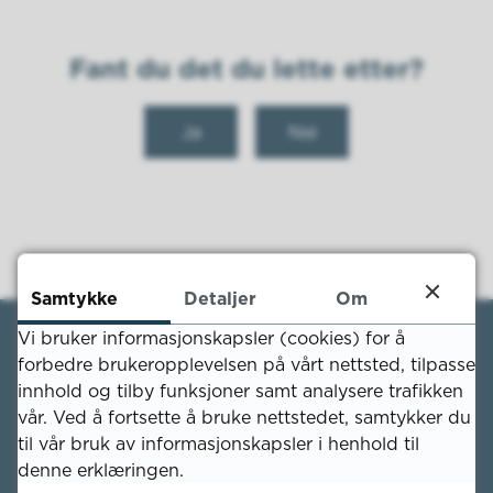
Fant du det du lette etter?
Ja
Nei
Samtykke
Detaljer
Om
Vi bruker informasjonskapsler (cookies) for å
forbedre brukeropplevelsen på vårt nettsted, tilpasse
innhold og tilby funksjoner samt analysere trafikken
vår. Ved å fortsette å bruke nettstedet, samtykker du
Skriv til oss
til vår bruk av informasjonskapsler i henhold til
denne erklæringen.
Kvinesdal kommune