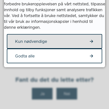
forbedre brukeropplevelsen på vårt nettsted, tilpasse
6. Delegasjon
innhold og tilby funksjoner samt analysere trafikken
vår. Ved å fortsette å bruke nettstedet, samtykker du
Skogbruksansvarlig i Kvinesdal kommune delegeres
til vår bruk av informasjonskapsler i henhold til
myndighet til å innvilge og utbetale tilskudd i tråd
denne erklæringen.
med vilkårene og innenfor tilskuddsrammen.
Kun nødvendige
7. Ikrafttredelse
Godta alle
Tilskuddsordningen trer i kraft 1. januar 2026.
Fant du det du lette etter?
Ja
Nei