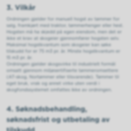
3. Vilkår
Ordningen gjelder for manuell hogst av tømmer for
salg, framkjørt med traktor, tømmerhenger eller hest.
Hogsten må ha skjedd på egen eiendom, men det er
ikke et krav at skogeier gjennomfører hogsten selv.
Maksimal hogstkvantum som skogeier kan søke
tilskudd for er 75 m3 pr. år. Minste hogstkvantum er
15 m3 pr. år.
Ordningen gjelder skogsvirke til industrielt formål
omsatt gjennom miljøsertifiserte tømmeromsettere
(AT-skog, Nortømmer eller tilsvarende). Tømmer til
eget bruk, vrak og annet virke uten verdi i
skogfondssystemet omfattes ikke av ordningen.
4. Søknadsbehandling,
søknadsfrist og utbetaling av
tilskudd