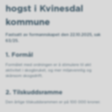
hogst i Kvinesdal
kommune
Fastsatt av formannskapet den 22.10.2025, sak
63/25.
1. Formål
Formålet med ordningen er å stimulere til økt
aktivitet i skogbruket, og mer miljøvennlig og
skånsom skogsdrift.
2. Tilskuddsramme
Den årlige tilskuddsrammen er på 100 000 kroner.