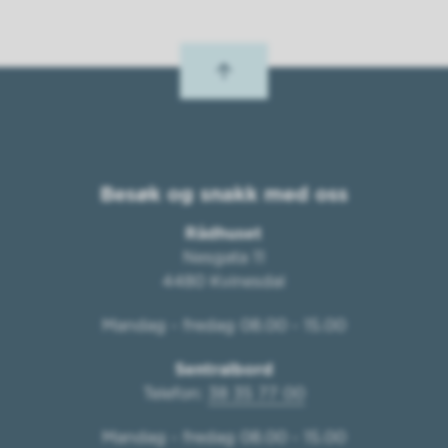
Besøk og snakk med oss
Rådhuset
Nesgata 11
4480 Kvinesdal
Mandag - fredag 08.00 - 15.00
Sentralbord
Telefon:
38 35 77 00
Mandag - fredag 08.00 - 15.00