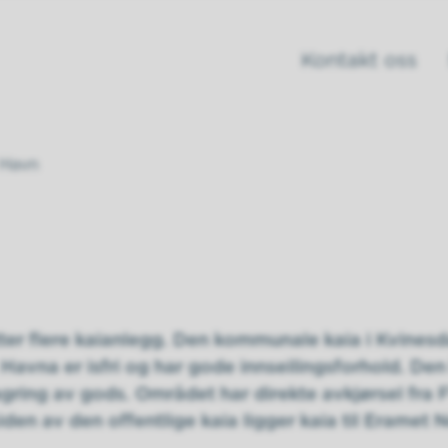
Kontakt oss
Havn
ter flere kaianlegg. Den kommunale kaia i Kvines
. Havna er isfri og har gode innseilingsforhold. D
gring av gods. Området har direkte avkjørsel fra 
iden av den offentlige kaia ligger kaia til Eramet