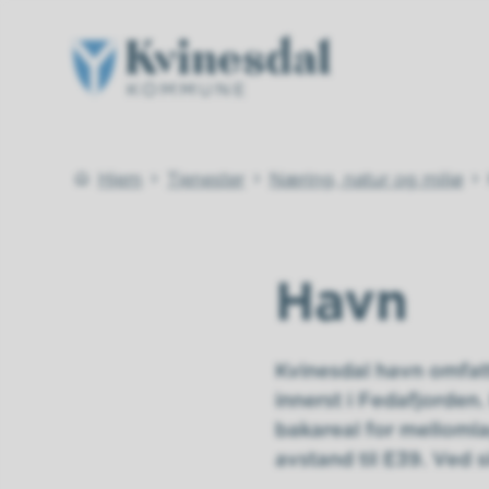
Kvinesdal kommune
Du er her:
Hjem
Tjenester
Næring, natur og miljø
Havn
Kvinesdal havn omfat
innerst i Fedafjorden
bakareal for mellomla
avstand til E39. Ved s