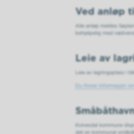
Ved anløp t
Alle anløp meldes Søyland
behjelpelig med nødvendi
Leie av lagr
Leie av lagringsplass i til
Du finner informasjon om
Småbåthav
Kvinesdal kommune dispo
det en kommunal småbåtk