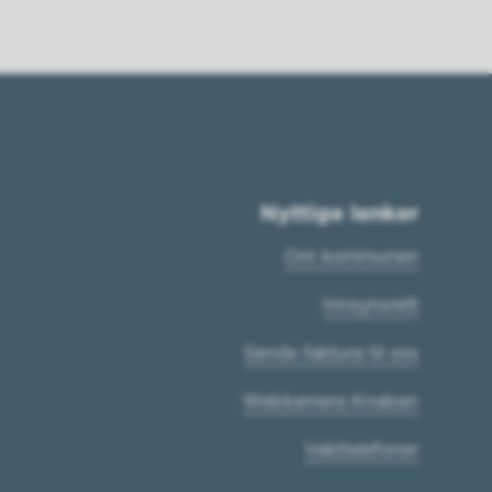
Nyttige lenker
Om kommunen
Innsynsrett
Sende faktura til oss
Webkamera Knaben
Vakttelefoner