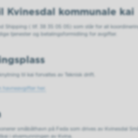
il Kvinesdal kommunale kai
 Shipping ( tlf. 38 35 05 05) som står for all koordinerin
ge tjenester og betalingsformidling for avgifter.
ingsplass
knytning til kai forvaltes av Teknisk drift.
 havneavgifter her.
n
nerer småbåthavn på Feda som drives av Kvinesdal Småbå
ai i elvemunningen av Kvina.