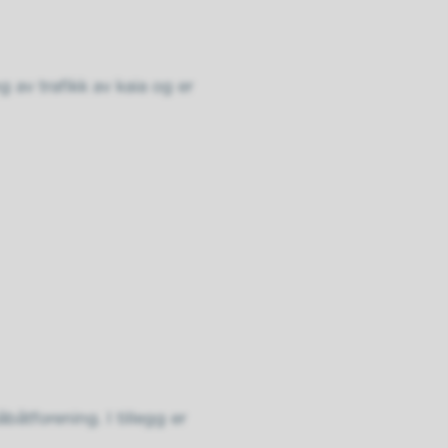
g av trafikk av kaia og er
tforening. I tillegg er