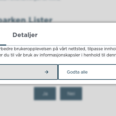
arken Lister
som bl.a. har som formål å tilrettelegge for båtfolk med
Detaljer
 fasilliteter.
rbedre brukeropplevelsen på vårt nettsted, tilpasse innho
rgårdsparken her.
er du til vår bruk av informasjonskapsler i henhold til den
Godta alle
Fant du det du lette etter?
Ja
Nei