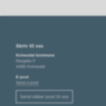
Skriv til oss
Kvinesdal kommune
Nesgata 11
4480 Kvinesdal
E-post
Send e-post
Send sikker post til oss