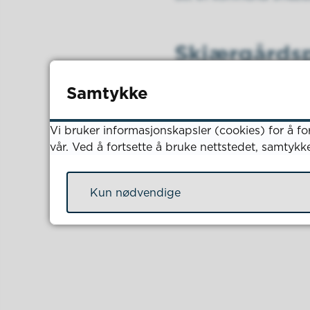
Skjærgårdsp
Skjærgårdsparken Lister 
Samtykke
tømmemuligheter og andre
Vi bruker informasjonskapsler (cookies) for å fo
Du kan lese mer om skjæ
vår. Ved å fortsette å bruke nettstedet, samtykk
Kun nødvendige