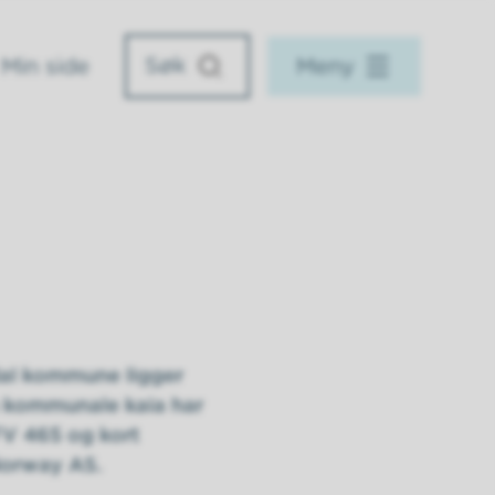
Min side
Meny
dal kommune ligger
en kommunale kaia har
FV 465 og kort
 Norway AS.