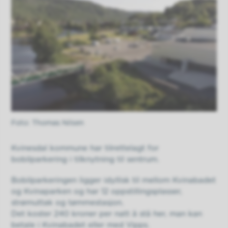
Thomas Nilsen
Kvinesdal kommune har tilrettelagt for
bobilparkering i tilknytning til sentrum.
Bobilparkeringen ligger idyllisk til mellom Kvinabadet
og Kvinaparken og har 12 oppstillingsplasser,
strømuttak og tømmestasjon.
Det koster 240 kroner per natt å stå her, man kan
betale i Kvinabadet eller med Vipps.