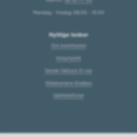
Mandag - fredag 08.00 - 15.00
Nyttige lenker
Om kommunen
Innsynsrett
Sende faktura til oss
Webkamera Knaben
Vakttelefoner