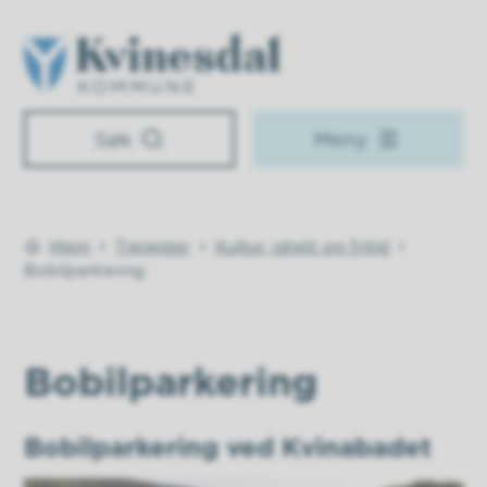
Kvinesdal kommune
Søk
Meny
Hjem
Tjenester
Kultur, idrett og fritid
Du er her:
Bobilparkering
Bobilparkering
Bobilparkering ved Kvinabadet