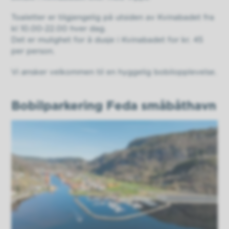
Toaletter er tilgjengelig på utsiden av Kvinabadet fra
kl 10.00-22.00 hver dag.
Det er mulighet for å dusje i Kvinabadet for kr. 45
per person.
Vi ønsker velkommen til en hyggelig bobilopplevelse.
Bobilparkering Feda småbåthavn