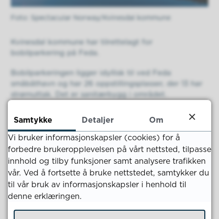
Spectacular Norway/Kvinesdal kommune
Kvinesdal kommune har tilrettelagt for
bobilparkering på Feda.
Bobilparkeringen ligger idyllisk til ved Feda
småbåthavn og har 26 oppstillingsplasser, der 13 har
strømuttak. Det er sanitærbygg i området.
Det koster 210 kroner med strøm, 180 kroner uten
strøm og 100 kroner for telt per natt å stå her.
Samtykke
Detaljer
Om
Betaling til Kvinesdal Småbåtforening på Vipps, via
Easypark eller på nærbutikken Coop Prix. Se info
Vi bruker informasjonskapsler (cookies) for å
skilt på bobilcampen.
forbedre brukeropplevelsen på vårt nettsted, tilpasse
innhold og tilby funksjoner samt analysere trafikken
Vi ønsker velkommen til en hyggelig bobilopplevelse.
vår. Ved å fortsette å bruke nettstedet, samtykker du
til vår bruk av informasjonskapsler i henhold til
denne erklæringen.