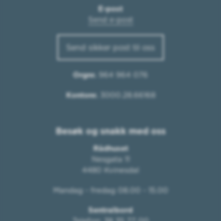
E-post
Send e-post
Send sikker post til oss
Orgnr.
964 964 076
Kontonr.
3000.28.66168
Besøk og snakk med oss
Rådhuset
Nesgata 11
4480 Kvinesdal
Mandag - fredag 08.00 - 15.00
Sentralbord
Telefon:
38 35 77 00