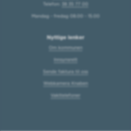
Telefon:
38 35 77 00
Mandag - fredag 08.00 - 15.00
Nyttige lenker
Om kommunen
Innsynsrett
Sende faktura til oss
Webkamera Knaben
Vakttelefoner