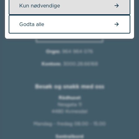
Kun nødvendige
E-post
Send e-post
Godta alle
Send sikker post til oss
Orgnr.
964 964 076
Kontonr.
3000.28.66168
Besøk og snakk med oss
Rådhuset
Nesgata 11
4480 Kvinesdal
Mandag - fredag 08.00 - 15.00
Sentralbord