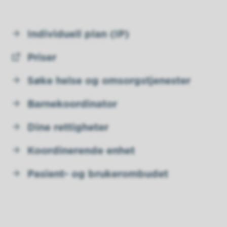
Individuell plan (IP)
Priser
Søke helse og omsorgstjenester
Barnekoordinator
Dine rettigheter
Koordinerende enhet
Pasient- og brukerombudet