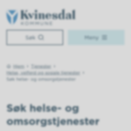
Kvinesdal kommune
Søk
Meny
Hjem
Tjenester
Du er her:
Helse, velferd og sosiale tjenester
Søk helse- og omsorgstjenester
Søk helse- og
omsorgstjenester