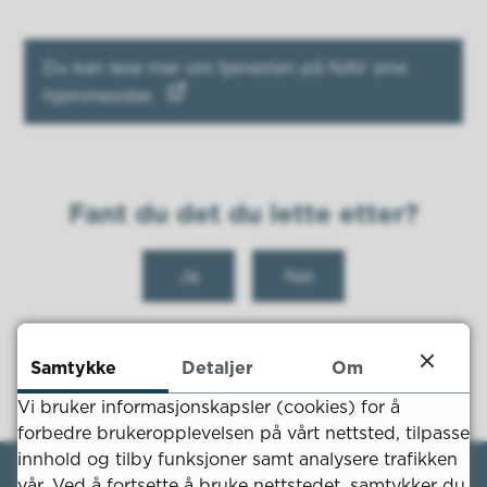
Du kan lese mer om tjenesten på NAV sine
hjemmesider.
Fant du det du lette etter?
Ja
Nei
Samtykke
Detaljer
Om
Vi bruker informasjonskapsler (cookies) for å
forbedre brukeropplevelsen på vårt nettsted, tilpasse
innhold og tilby funksjoner samt analysere trafikken
vår. Ved å fortsette å bruke nettstedet, samtykker du