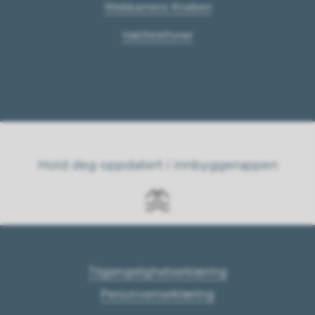
Webkamera Knaben
Vakttelefoner
Hold deg oppdatert i innbyggerappen
Tilgjengelighetserklæring
Personvernerklæring