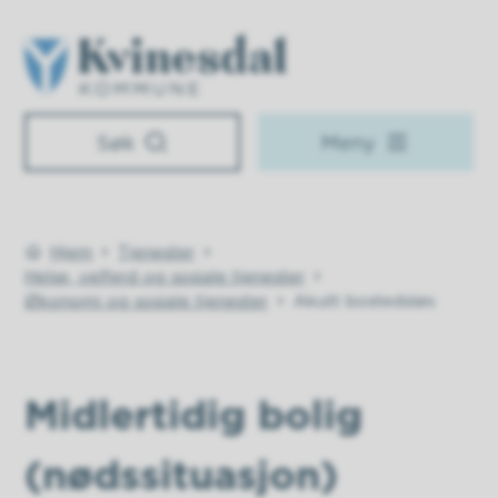
Kvinesdal kommune
Søk
Meny
Hjem
Tjenester
Du er her:
Helse, velferd og sosiale tjenester
Økonomi og sosiale tjenester
Akutt bostedsløs
Midlertidig bolig
(nødssituasjon)