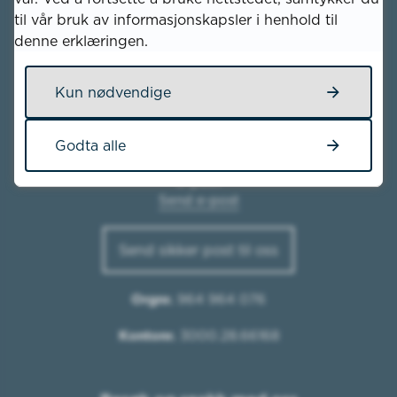
til vår bruk av informasjonskapsler i henhold til
denne erklæringen.
Skriv til oss
Kun nødvendige
Kvinesdal kommune
Nesgata 11
4480 Kvinesdal
Godta alle
E-post
Send e-post
Send sikker post til oss
Orgnr.
964 964 076
Kontonr.
3000.28.66168