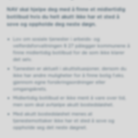
NAV skal hjelpe deg med å finne et midlertidig
botilbud hvis du helt akutt ikke har et sted å
sove og oppholde deg neste døgn.
Lov om sosiale tjenester i arbeids- og
velferdsforvaltningen § 27 pålegger kommunene å
finne midlertidig botilbud for de som ikke klarer
det selv.
Tjenesten er aktuell i akuttsituasjoner, dersom du
ikke har andre muligheter for å finne bolig f.eks.
gjennom egne forsikringsordninger eller
omgangskrets.
Midlertidig botilbud er ikke ment å vare over tid,
men som skal avhjelpe akutt bostedsløshet.
Med akutt bostedsløshet menes at
tjenestemottaker ikke har et sted å sove og
oppholde seg det neste døgnet.