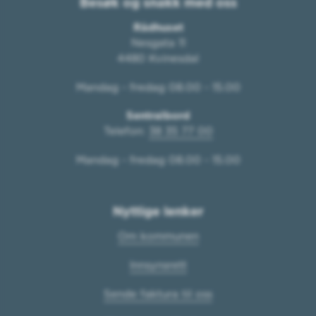
Besøk og snakk med oss
Rådhuset
Nesgata 11
4480 Kvinesdal
Mandag - fredag 08.00 - 15.00
Sentralbord
Telefon:
38 35 77 00
Mandag - fredag 08.00 - 15.00
Nyttige lenker
Om kommunen
Innsynsrett
Sende faktura til oss