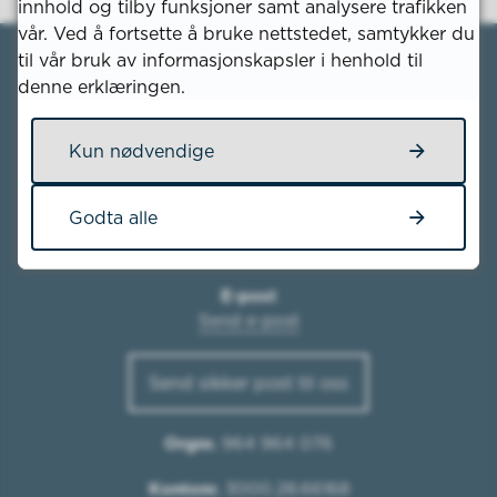
innhold og tilby funksjoner samt analysere trafikken
vår. Ved å fortsette å bruke nettstedet, samtykker du
til vår bruk av informasjonskapsler i henhold til
denne erklæringen.
Kun nødvendige
Skriv til oss
Kvinesdal kommune
Godta alle
Nesgata 11
4480 Kvinesdal
E-post
Send e-post
Send sikker post til oss
Orgnr.
964 964 076
Kontonr.
3000.28.66168