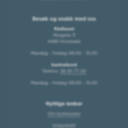
Besøk og snakk med oss
Rådhuset
Nesgata 11
4480 Kvinesdal
Mandag - fredag 08.00 - 15.00
Sentralbord
Telefon:
38 35 77 00
Mandag - fredag 08.00 - 15.00
Nyttige lenker
Om kommunen
Innsynsrett