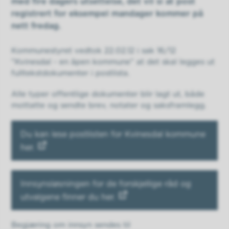
med fire dagers utsettelse, det vil si at post
registrert for eksempel mandager kommer på
nett fredag.
Kommunestyret vedtok 22.02.12 i sak 16/12
"Kvinesdal - en åpen kommune" at det skal legges ut
fulltekstdokumenter i postlista.
Alle typer offentlige dokumenter blir lagt ut, både
mottatte og sendte brev, notater og saksframlegg.
Du kan lese postlisten for Kvinesdal kommune
her.
Innsynsløsningen for de forskjellige råd og
utvalgene finner du her.
Begjæring om innsyn sendes til