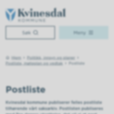
Kvinesdal kommune
Søk
Meny
Hjem
Politikk, innsyn og planer
Du er her:
Postliste, møteplan og vedtak
Postliste
Postliste
Kvinesdal kommune publiserer felles postliste
tilhørende vårt saksarkiv. Postlisten publiseres