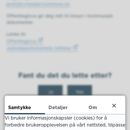
post@kvinesdal.kommune.no
Offentleglova gir deg rett til innsyn i kommunale
dokumenter.
Lenke til:
Offentleglova
Justisdepartementets rettleiar
Fant du det du lette etter?
Ja
Nei
Samtykke
Detaljer
Om
Vi bruker informasjonskapsler (cookies) for å
forbedre brukeropplevelsen på vårt nettsted, tilpasse