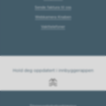
Sende faktura til oss
Webkamera Knaben
Vakttelefoner
Hold deg oppdatert i innbyggerappen