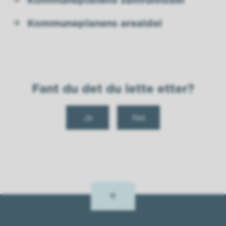
Kommuneplanens samfunnsdel
Kommuneplanens arealdel
Fant du det du lette etter?
Ja
Nei