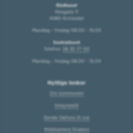
Rådhuset
Nesgata 11
4480 Kvinesdal
Mandag - fredag 08.00 - 15.00
Sentralbord
Telefon:
38 35 77 00
Mandag - fredag 08.00 - 15.00
Nyttige lenker
Om kommunen
Innsynsrett
Sende faktura til oss
Webkamera Knaben