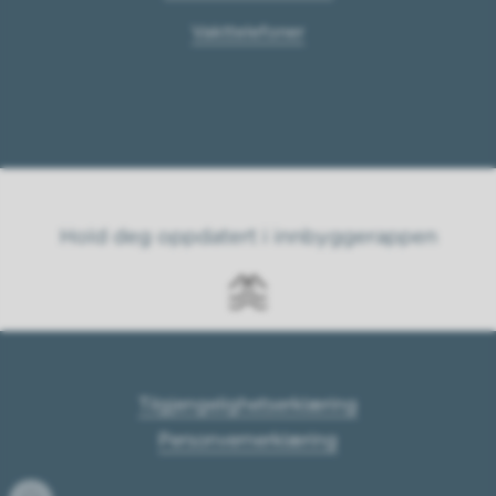
Vakttelefoner
Hold deg oppdatert i innbyggerappen
Tilgjengelighetserklæring
Personvernerklæring