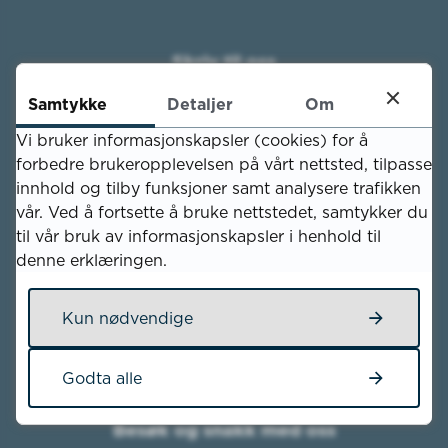
Skriv til oss
Kvinesdal kommune
Samtykke
Detaljer
Om
Nesgata 11
Vi bruker informasjonskapsler (cookies) for å
4480 Kvinesdal
forbedre brukeropplevelsen på vårt nettsted, tilpasse
E-post
innhold og tilby funksjoner samt analysere trafikken
Send e-post
vår. Ved å fortsette å bruke nettstedet, samtykker du
til vår bruk av informasjonskapsler i henhold til
denne erklæringen.
Send sikker post til oss
Orgnr.
964 964 076
Kun nødvendige
Kontonr.
3000.28.66168
Godta alle
Besøk og snakk med oss