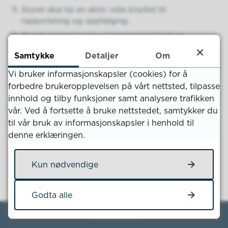
Styret skal ha en aktiv rolle knyttet til
rapportering og oppfølging.
Styret skal sørge for god internkontroll og
risikostyring.
Samtykke
Detaljer
Om
Vi bruker informasjonskapsler (cookies) for å
forbedre brukeropplevelsen på vårt nettsted, tilpasse
Fant du det du lette etter?
innhold og tilby funksjoner samt analysere trafikken
vår. Ved å fortsette å bruke nettstedet, samtykker du
til vår bruk av informasjonskapsler i henhold til
Ja
Nei
denne erklæringen.
Kun nødvendige
Godta alle