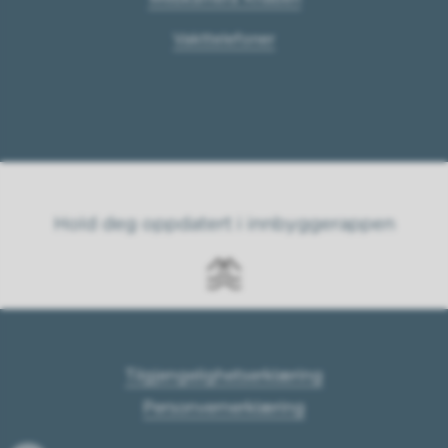
Vakttelefoner
Hold deg oppdatert i innbyggerappen
Tilgjengelighetserklæring
Personvernerklæring