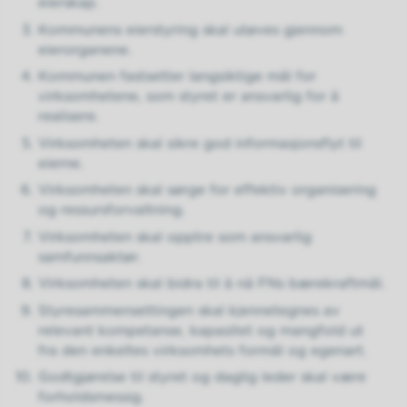
eierskap.
Kommunens eierstyring skal utøves gjennom
eierorganene.
Kommunen fastsetter langsiktige mål for
virksomhetene, som styret er ansvarlig for å
realisere.
Virksomheten skal sikre god informasjonsflyt til
eierne.
Virksomheten skal sørge for effektiv organisering
og ressursforvaltning.
Virksomheten skal opptre som ansvarlig
samfunnsaktør.
Virksomheten skal bidra til å nå FNs bærekraftmål.
Styresammensettingen skal kjennetegnes av
relevant kompetanse, kapasitet og mangfold ut
fra den enkeltes virksomhets formål og egenart.
Godtgjørelse til styret og daglig leder skal være
forholdsmessig.