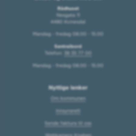
Rådhuset
Nesgata 11
4480 Kvinesdal
Mandag - fredag 08.00 - 15.00
Sentralbord
Telefon:
38 35 77 00
Mandag - fredag 08.00 - 15.00
Nyttige lenker
Om kommunen
Innsynsrett
Sende faktura til oss
Webkamera Knaben