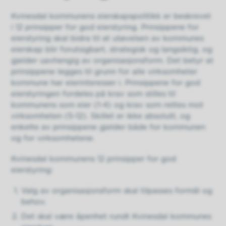
Kvinesdal kommunens eierskapspolitikk er beskrevet
i 12 prinsipper for god eierstyring. Prinsippene for
eierstyring skal bidra til at utøvelsen av kommunes
eierskap blir forutsigbart, strategisk og langsiktig, og
gjelder uavhengig av organisasjonsform. Det betyr at
prinsippene legges til grunn for alle virksomheter
kommune har eierinteresser i. Prinsippene for god
eierstyringen fordeles på krav som stilles til
kommunens som eier (1-4) og krav som rettes mot
virksomheten (5-12). Skillet er ikke absolutt, og
enkelte av prinsippene gjelder både for kommunen
og for virksomhetene.
Kvinesdal kommunens 12 prinsipper for god
eierstyring:
Valg av organisasjonsform skal tilpasses formål og
behov.
Det skal være åpenhet rundt Kvinesdal kommunes