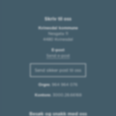
Skriv til oss
Kvinesdal kommune
Nesgata 11
4480 Kvinesdal
E-post
Send e-post
Send sikker post til oss
Orgnr.
964 964 076
Kontonr.
3000.28.66168
Besøk og snakk med oss