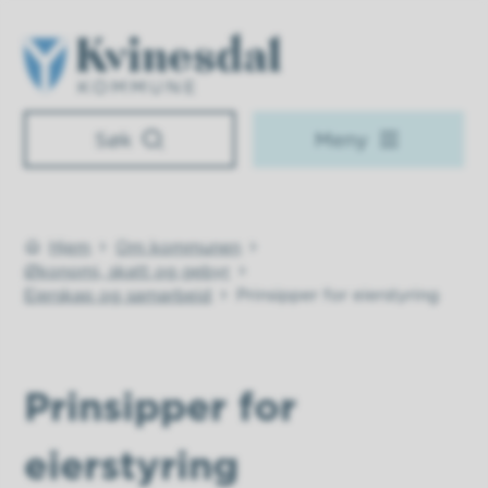
Kvinesdal kommune
Søk
Meny
Hjem
Om kommunen
Du er her:
Økonomi, skatt og gebyr
Eierskap og samarbeid
Prinsipper for eierstyring
Prinsipper for
eierstyring